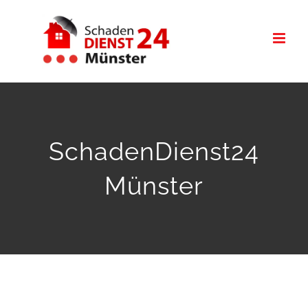
Zum
Inhalt
springen
SchadenDienst24
Münster