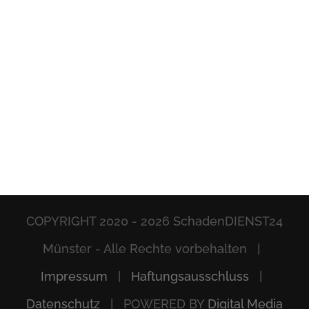
COPYRIGHT 2020 -
2026 SchadenDIENST24
Münster - Alle Rechte vorbehalten |
Impressum
|
Haftungsausschluss
|
Datenschutz
| POWERED BY
Digital Media