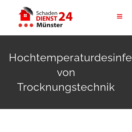
Zum
Inhalt
springen
Hochtemperaturdesinfe
von
Trocknungstechnik