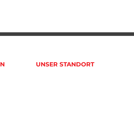
20. Janua
EN
UNSER STANDORT