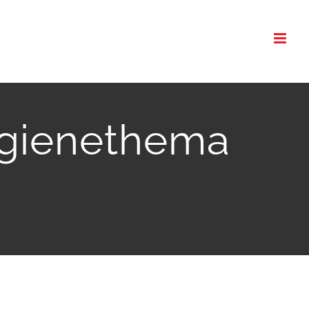
Hygienethema
n