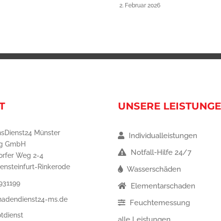
2. Februar 2026
T
UNSERE LEISTUNG
sDienst24 Münster
Individualleistungen
ng GmbH
Notfall-Hilfe 24/7
orfer Weg 2-4
ensteinfurt-Rinkerode
Wasserschäden
931199
Elementarschaden
hadendienst24-ms.de
Feuchtemessung
tdienst
alle Leistungen