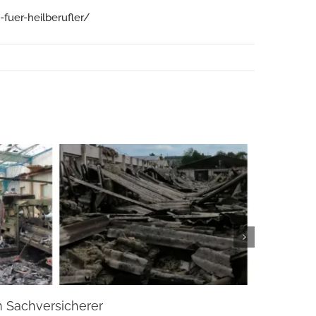
uer-heilberufler/
m Sachversicherer
Beste