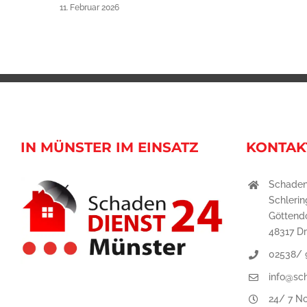
11. Februar 2026
IN MÜNSTER IM EINSATZ
KONTAK
Schaden
Schleri
Göttend
48317 Dr
02538/ 
info@sc
24/ 7 No